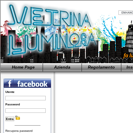
Home Page
Azienda
Regolamento
Ins
Utente
Password
-----------------------------
Recupera password