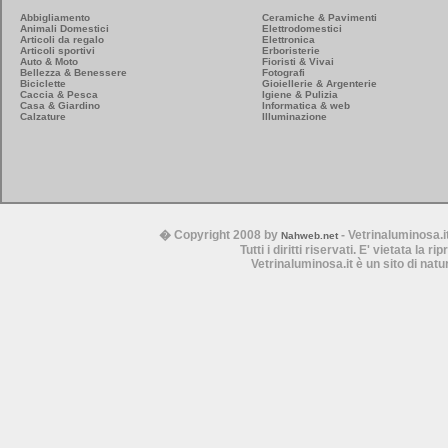
Abbigliamento
Ceramiche & Pavimenti
Animali Domestici
Elettrodomestici
Articoli da regalo
Elettronica
Articoli sportivi
Erboristerie
Auto & Moto
Fioristi & Vivai
Bellezza & Benessere
Fotografi
Biciclette
Gioiellerie & Argenterie
Caccia & Pesca
Igiene & Pulizia
Casa & Giardino
Informatica & web
Calzature
Illuminazione
� Copyright 2008 by
- Vetrinaluminosa.i
Nahweb.net
Tutti i diritti riservati. E' vietata la 
Vetrinaluminosa.it è un sito di nat