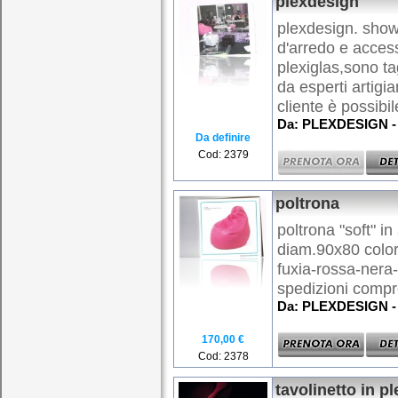
plexdesign
plexdesign. sho
d'arredo e accessor
plexiglas,sono ta
da esperti artigia
cliente è possibi
Da: PLEXDESIGN - 
Da definire
Cod: 2379
poltrona
poltrona "soft" in
diam.90x80 colori
fuxia-rossa-nera
spedizioni compre
Da: PLEXDESIGN - 
170,00 €
Cod: 2378
tavolinetto in pl