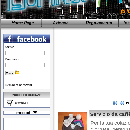
Home Page
Azienda
Regolamento
Ins
Utente
Password
-----------------------------
Recupera password
PRODOTTI ORDINATI
(0) Articoli
Pa
Pubblicità
Servizio da caff
Per la tua colazi
giornata, persona