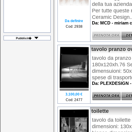
della tua aziend
Per tutte queste 
Ceramic Design..
Da definire
Da: MCD - miriam c
Cod: 2938
Pubblicit�
tavolo pranzo o
tavolo da pranzo
180x120xh.76 Sed
dimensuioni: 50
spese di trasport
Da: PLEXDESIGN - 
3.100,00 €
Cod: 2477
toilette
tavolo da toilette
dimensioni: 130x