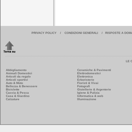
PRIVACY POLICY
/
CONDIZIONI GENERALI
/
RISPOSTE A DOM
LE 
Abbigliamento
Ceramiche & Pavimenti
Animali Domestici
Elettrodomestici
Articoli da regalo
Elettronica
Articoli sportivi
Erboristerie
Auto & Moto
Fioristi & Vivai
Bellezza & Benessere
Fotografi
Biciclette
Gioiellerie & Argenterie
Caccia & Pesca
Igiene & Pulizia
Casa & Giardino
Informatica & web
Calzature
Illuminazione