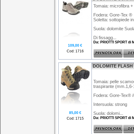
Tomaia: microfibra +
Fodera: Gore-Tex ®
Soletta: sottopiede i
Suola: dolomite Suo
Di fissagg...
Da: PRIOTTI SPORT di 
109,00 €
Cod: 1716
DOLOMITE FLASH
Tomaia: pelle scamos
traspirante (mm.1,6-
Fodera: Gore-Tex® 
Intersuola: strong
85,00 €
Suola: dolomi...
Da: PRIOTTI SPORT di 
Cod: 1715