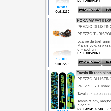
Da: TURISPORT
89,00 €
Cod: 2230
HOKA MAFATE L
PREZZO DI LISTINO
PREZZO TURISPORT
Scarpe da trail runn
Mafate Low: una gra
off-raod, un...
Da: TURISPORT
139,00 €
Cod: 2228
Tavola lib tech ska
PREZZO DI LISTINO
PREZZO STL board 
Tavola skate banana
Tavola fs am, magnet
h-pop, f...
Da: TOMMY SPORT - Arti