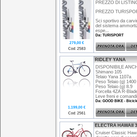
PREZZO DI LISTINO
PREZZO TURISPORT
Sci sportivo da carvin
del sistema ammortiz
espe...
Da: TURISPORT
279,00 €
Cod: 2583
RIDLEY YANA
DISPONIBILE ANCH
Shimano 105
Telaio Yana 1107a
Peso Telaio (g) 1400
Peso Telaio (g) 8.9
Forcella 4ZA R-Blad
Leve freni e comandi
Da: GOOD BIKE - Bicicl
1.199,00 €
Cod: 2561
ELECTRA HAWAII 3
Cruiser Classic Hawai