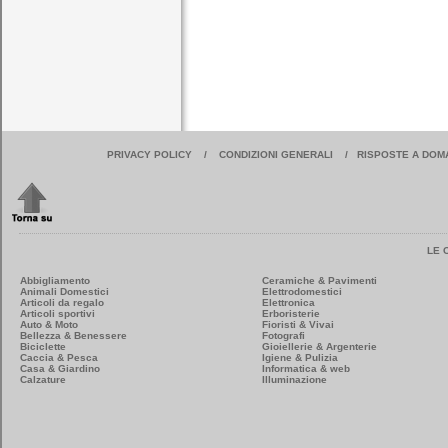
PRIVACY POLICY
/
CONDIZIONI GENERALI
/
RISPOSTE A DOM
LE 
Abbigliamento
Ceramiche & Pavimenti
Animali Domestici
Elettrodomestici
Articoli da regalo
Elettronica
Articoli sportivi
Erboristerie
Auto & Moto
Fioristi & Vivai
Bellezza & Benessere
Fotografi
Biciclette
Gioiellerie & Argenterie
Caccia & Pesca
Igiene & Pulizia
Casa & Giardino
Informatica & web
Calzature
Illuminazione