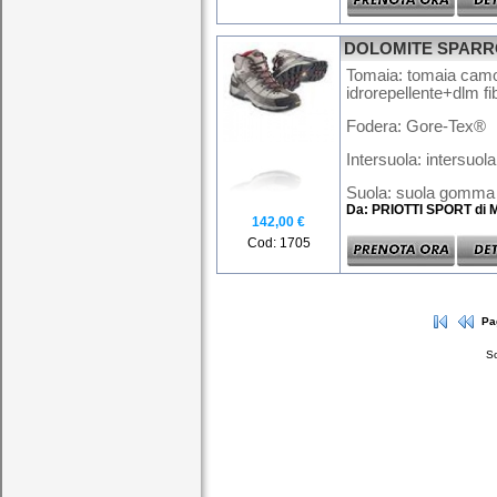
DOLOMITE SPARR
Tomaia: tomaia camo
idrorepellente+dlm fi
Fodera: Gore-Tex®
Intersuola: intersuol
Suola: suola gomma 
Da: PRIOTTI SPORT di 
142,00 €
Cod: 1705
Pa
So