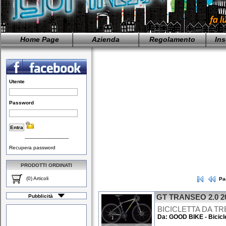
Home Page
Azienda
Regolamento
Ins
Utente
Password
-----------------------------
Recupera password
PRODOTTI ORDINATI
(0) Articoli
Pa
Pubblicità
GT TRANSEO 2.0 2
BICICLETTA DA TR
Da: GOOD BIKE - Bicicl