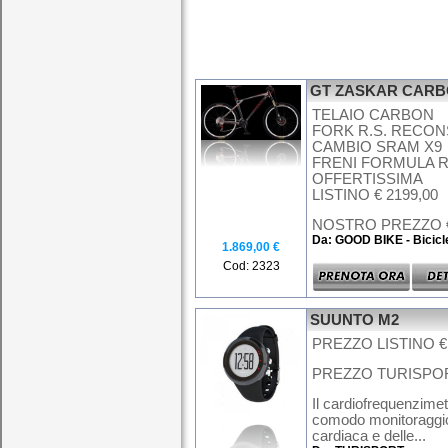
GT ZASKAR CARB
TELAIO CARBON
FORK R.S. RECON
CAMBIO SRAM X9
FRENI FORMULA 
OFFERTISSIMA
LISTINO € 2199,00
NOSTRO PREZZO € 
Da: GOOD BIKE - Bicicl
1.869,00 €
Cod: 2323
SUUNTO M2
PREZZO LISTINO € 
PREZZO TURISPORT
Il cardiofrequenzime
comodo monitoraggio 
cardiaca e delle...