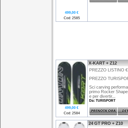
499,00 €
Cod: 2585
X-KART + Z12
PREZZO LISTINO € 
PREZZO TURISPORT
Sci carving performan
primo Rocker Shape 
e per divertir...
Da: TURISPORT
499,00 €
Cod: 2584
24 GT PRO + Z10