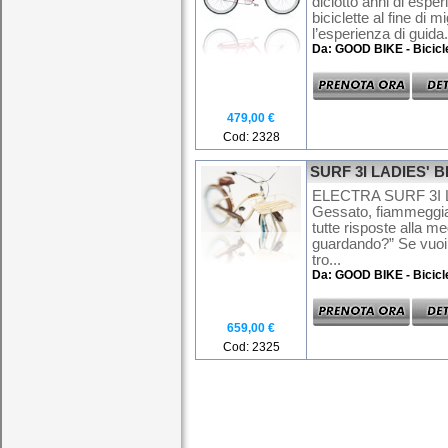
diciotto anni di espe
biciclette al fine di 
l’esperienza di guida.
Da: GOOD BIKE - Bicicl
479,00 €
Cod: 2328
SURF 3I LADIES' 
ELECTRA SURF 3I 
Gessato, fiammeggia
tutte risposte alla 
guardando?” Se vuoi q
tro...
Da: GOOD BIKE - Bicicl
659,00 €
Cod: 2325