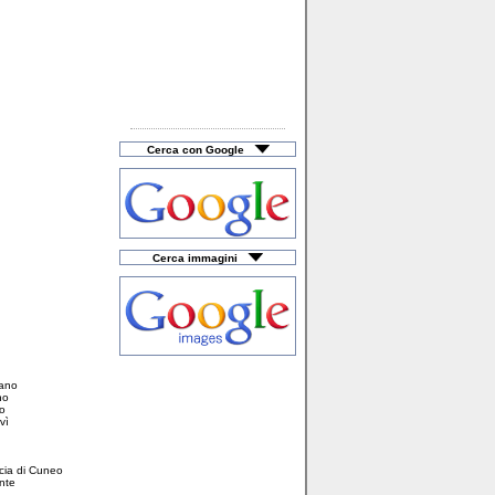
Cerca con Google
Cerca immagini
iano
no
zo
vì
ncia di Cuneo
nte
a