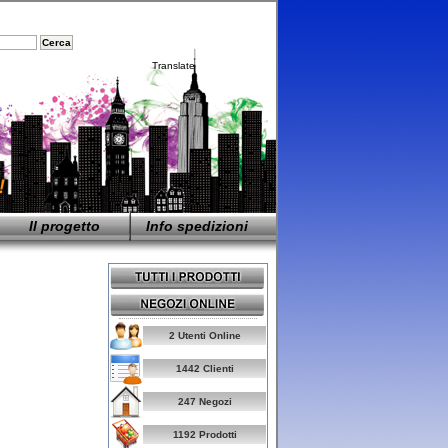
Translate
Il progetto
Info spedizioni
2 Utenti Online
1442 Clienti
247 Negozi
1192 Prodotti