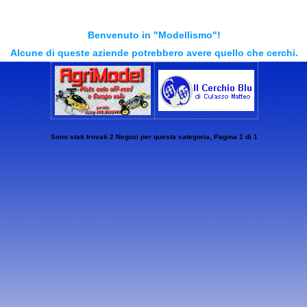
Benvenuto in "Modellismo"!
Alcune di queste aziende potrebbero avere quello che cerchi.