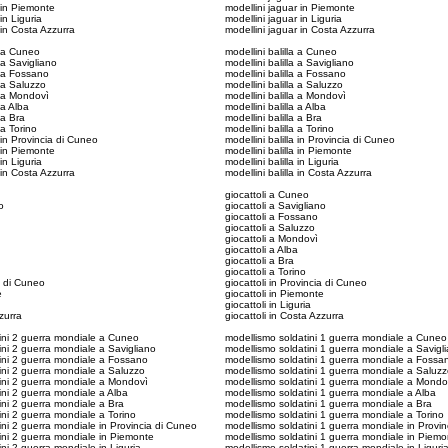
 in Piemonte
modellini jaguar in Piemonte
in Liguria
modellini jaguar in Liguria
 in Costa Azzurra
modellini jaguar in Costa Azzurra
o a Cuneo
modellini balilla a Cuneo
 a Savigliano
modellini balilla a Savigliano
o a Fossano
modellini balilla a Fossano
 a Saluzzo
modellini balilla a Saluzzo
o a Mondovì
modellini balilla a Mondovì
 a Alba
modellini balilla a Alba
 a Bra
modellini balilla a Bra
 a Torino
modellini balilla a Torino
 in Provincia di Cuneo
modellini balilla in Provincia di Cuneo
 in Piemonte
modellini balilla in Piemonte
in Liguria
modellini balilla in Liguria
 in Costa Azzurra
modellini balilla in Costa Azzurra
giocattoli a Cuneo
o
giocattoli a Savigliano
giocattoli a Fossano
giocattoli a Saluzzo
giocattoli a Mondovì
giocattoli a Alba
giocattoli a Bra
giocattoli a Torino
a di Cuneo
giocattoli in Provincia di Cuneo
e
giocattoli in Piemonte
giocattoli in Liguria
zurra
giocattoli in Costa Azzurra
ini 2 guerra mondiale a Cuneo
modellismo soldatini 1 guerra mondiale a Cuneo
ini 2 guerra mondiale a Savigliano
modellismo soldatini 1 guerra mondiale a Savigl
ini 2 guerra mondiale a Fossano
modellismo soldatini 1 guerra mondiale a Fossa
ini 2 guerra mondiale a Saluzzo
modellismo soldatini 1 guerra mondiale a Saluz
ini 2 guerra mondiale a Mondovì
modellismo soldatini 1 guerra mondiale a Mondo
ini 2 guerra mondiale a Alba
modellismo soldatini 1 guerra mondiale a Alba
ini 2 guerra mondiale a Bra
modellismo soldatini 1 guerra mondiale a Bra
ini 2 guerra mondiale a Torino
modellismo soldatini 1 guerra mondiale a Torino
ini 2 guerra mondiale in Provincia di Cuneo
modellismo soldatini 1 guerra mondiale in Provi
ini 2 guerra mondiale in Piemonte
modellismo soldatini 1 guerra mondiale in Piemo
ni 2 guerra mondiale in Liguria
modellismo soldatini 1 guerra mondiale in Liguri