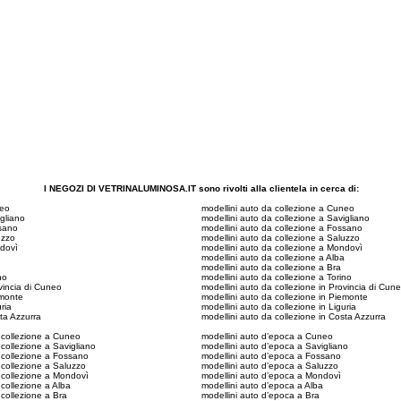
I NEGOZI DI VETRINALUMINOSA.IT sono rivolti alla clientela in cerca di:
neo
modellini auto da collezione a Cuneo
gliano
modellini auto da collezione a Savigliano
sano
modellini auto da collezione a Fossano
uzzo
modellini auto da collezione a Saluzzo
dovì
modellini auto da collezione a Mondovì
modellini auto da collezione a Alba
modellini auto da collezione a Bra
no
modellini auto da collezione a Torino
vincia di Cuneo
modellini auto da collezione in Provincia di Cun
emonte
modellini auto da collezione in Piemonte
ria
modellini auto da collezione in Liguria
ta Azzurra
modellini auto da collezione in Costa Azzurra
 collezione a Cuneo
modellini auto d’epoca a Cuneo
 collezione a Savigliano
modellini auto d’epoca a Savigliano
 collezione a Fossano
modellini auto d’epoca a Fossano
 collezione a Saluzzo
modellini auto d’epoca a Saluzzo
 collezione a Mondovì
modellini auto d’epoca a Mondovì
 collezione a Alba
modellini auto d’epoca a Alba
 collezione a Bra
modellini auto d’epoca a Bra