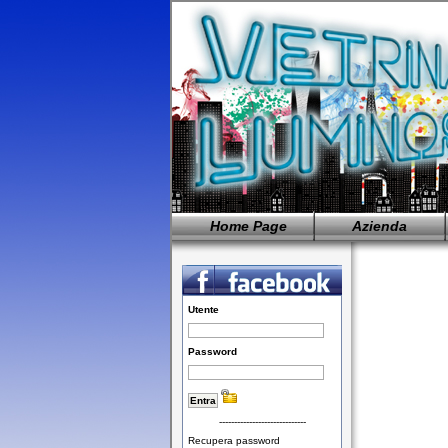
Home Page
Azienda
Utente
Password
-----------------------------
Recupera password