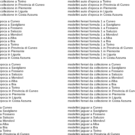
collezione a Torino
modellini auto d’epoca a Torino
 collezione in Provincia di Cuneo
modellini auto d’epoca in Provincia di Cuneo
 collezione in Piemonte
modellini auto d’epoca in Piemonte
collezione in Liguria
modellini auto d’epoca in Liguria
 collezione in Costa Azzurra
modellini auto d’epoca in Costa Azzurra
’epoca a Cuneo
modellini ferrari formula 1 a Cuneo
epoca a Savigliano
modellini ferrari formula 1 a Savigliano
’epoca a Fossano
modellini ferrari formula 1 a Fossano
epoca a Saluzzo
modellini ferrari formula 1 a Saluzzo
’epoca a Mondovì
modellini ferrari formula 1 a Mondovì
epoca a Alba
modellini ferrari formula 1 a Alba
epoca a Bra
modellini ferrari formula 1 a Bra
epoca a Torino
modellini ferrari formula 1 a Torino
epoca in Provincia di Cuneo
modellini ferrari formula 1 in Provincia di Cuneo
epoca in Piemonte
modellini ferrari formula 1 in Piemonte
poca in Liguria
modellini ferrari formula 1 in Liguria
epoca in Costa Azzurra
modellini ferrari formula 1 in Costa Azzurra
d’epoca a Cuneo
modellini ferrari da collezione a Cuneo
d’epoca a Savigliano
modellini ferrari da collezione a Savigliano
d’epoca a Fossano
modellini ferrari da collezione a Fossano
d’epoca a Saluzzo
modellini ferrari da collezione a Saluzzo
d’epoca a Mondovì
modellini ferrari da collezione a Mondovì
d’epoca a Alba
modellini ferrari da collezione a Alba
d’epoca a Bra
modellini ferrari da collezione a Bra
d’epoca a Torino
modellini ferrari da collezione a Torino
d’epoca in Provincia di Cuneo
modellini ferrari da collezione in Provincia di Cu
d’epoca in Piemonte
modellini ferrari da collezione in Piemonte
’epoca in Liguria
modellini ferrari da collezione in Liguria
d’epoca in Costa Azzurra
modellini ferrari da collezione in Costa Azzurra
e a Cuneo
modellini jaguar a Cuneo
 a Savigliano
modellini jaguar a Savigliano
e a Fossano
modellini jaguar a Fossano
 a Saluzzo
modellini jaguar a Saluzzo
e a Mondovì
modellini jaguar a Mondovì
 a Alba
modellini jaguar a Alba
 a Bra
modellini jaguar a Bra
 a Torino
modellini jaguar a Torino
 in Provincia di Cuneo
modellini jaguar in Provincia di Cuneo