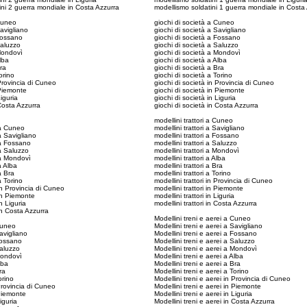
ini 2 guerra mondiale in Costa Azzurra
modellismo soldatini 1 guerra mondiale in Costa
 Cuneo
giochi di società a Cuneo
Savigliano
giochi di società a Savigliano
 Fossano
giochi di società a Fossano
Saluzzo
giochi di società a Saluzzo
 Mondovì
giochi di società a Mondovì
lba
giochi di società a Alba
Bra
giochi di società a Bra
orino
giochi di società a Torino
 Provincia di Cuneo
giochi di società in Provincia di Cuneo
 Piemonte
giochi di società in Piemonte
Liguria
giochi di società in Liguria
 Costa Azzurra
giochi di società in Costa Azzurra
modellini trattori a Cuneo
 a Cuneo
modellini trattori a Savigliano
a Savigliano
modellini trattori a Fossano
 a Fossano
modellini trattori a Saluzzo
a Saluzzo
modellini trattori a Mondovì
 a Mondovì
modellini trattori a Alba
a Alba
modellini trattori a Bra
a Bra
modellini trattori a Torino
a Torino
modellini trattori in Provincia di Cuneo
in Provincia di Cuneo
modellini trattori in Piemonte
in Piemonte
modellini trattori in Liguria
n Liguria
modellini trattori in Costa Azzurra
in Costa Azzurra
Modellini treni e aerei a Cuneo
Cuneo
Modellini treni e aerei a Savigliano
avigliano
Modellini treni e aerei a Fossano
Fossano
Modellini treni e aerei a Saluzzo
aluzzo
Modellini treni e aerei a Mondovì
Mondovì
Modellini treni e aerei a Alba
lba
Modellini treni e aerei a Bra
ra
Modellini treni e aerei a Torino
orino
Modellini treni e aerei in Provincia di Cuneo
Provincia di Cuneo
Modellini treni e aerei in Piemonte
Piemonte
Modellini treni e aerei in Liguria
iguria
Modellini treni e aerei in Costa Azzurra