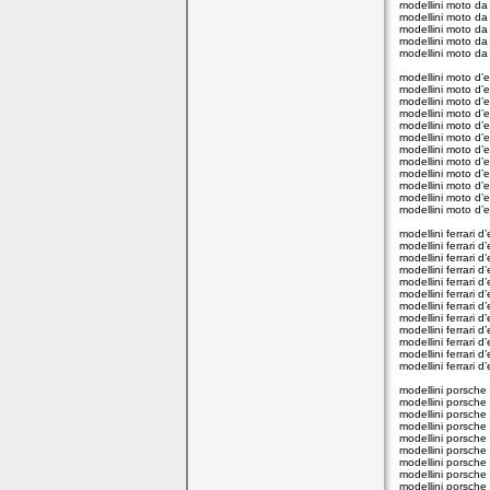
modellini moto da 
modellini moto da
modellini moto da
modellini moto da 
modellini moto da
modellini moto d
modellini moto d’
modellini moto d
modellini moto d’
modellini moto d
modellini moto d’
modellini moto d’
modellini moto d’
modellini moto d’
modellini moto d’
modellini moto d’e
modellini moto d’
modellini ferrari 
modellini ferrari 
modellini ferrari 
modellini ferrari 
modellini ferrari 
modellini ferrari 
modellini ferrari 
modellini ferrari 
modellini ferrari 
modellini ferrari 
modellini ferrari d
modellini ferrari 
modellini porsch
modellini porsche
modellini porsch
modellini porsche
modellini porsch
modellini porsche
modellini porsche
modellini porsche
modellini porsche