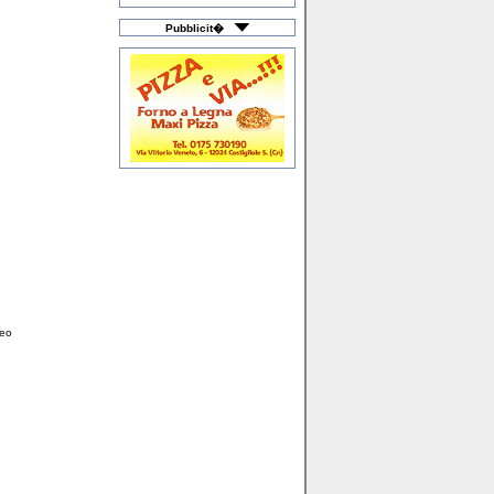
Macchine Agricole
Macellerie
Materiali Plastici
Pubblicit�
Merceria & Intimo
Mobili & Arredamento
Moda Bimbo
Moto & Scooter
Noleggio Auto
Noleggio Camper
Officine Meccaniche
Onoranze Funebri
Orologerie
Ortopedie & Sanitari
Ottica
Palestre & Piscine
Pastifici
Pavimenti & Ceramica
Prima Infanzia
Prodotti Agricoli
Profumerie
Pubblicità & Media
Ricambi Auto & Moto
Riscaldamento
Ristorazione & Caffè
Scuole di Ballo
Servizi a Domicilio
Sistemi di Sicurezza
Stock & Fallimenti
neo
Studi Professionali
Tattoo & Piercing
Taxi & Noleggio
Telefonia / Cellulari
Tessuti & Tendaggi
Tipografia & Stampa
Trattamento Acque
Turismo & Viaggi
Veicoli Commerciali