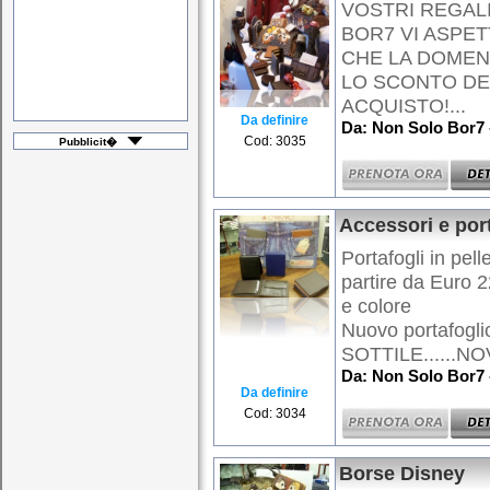
VOSTRI REGALI
BOR7 VI ASPET
CHE LA DOMENIC
LO SCONTO DE
ACQUISTO!...
Da definire
Da: Non Solo Bor7 
Cod: 3035
Pubblicit�
Accessori e port
Portafogli in pel
partire da Euro 
e colore
Nuovo portafogl
SOTTILE......NOVI
Da: Non Solo Bor7 
Da definire
Cod: 3034
Borse Disney