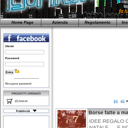
Home Page
Azienda
Regolamento
Ins
Utente
Password
-----------------------------
Recupera password
PRODOTTI ORDINATI
(0) Articoli
P
Pubblicità
Borse fatte a ma
IDEE REGALO O
NATALE......E N