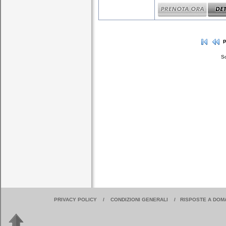
P
So
PRIVACY POLICY
/
CONDIZIONI GENERALI
/
RISPOSTE A DOM