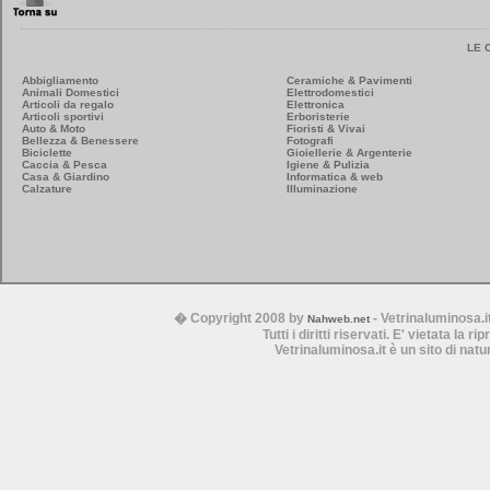
LE 
Abbigliamento
Ceramiche & Pavimenti
Animali Domestici
Elettrodomestici
Articoli da regalo
Elettronica
Articoli sportivi
Erboristerie
Auto & Moto
Fioristi & Vivai
Bellezza & Benessere
Fotografi
Biciclette
Gioiellerie & Argenterie
Caccia & Pesca
Igiene & Pulizia
Casa & Giardino
Informatica & web
Calzature
Illuminazione
� Copyright 2008 by
- Vetrinaluminosa.i
Nahweb.net
Tutti i diritti riservati. E' vietata la 
Vetrinaluminosa.it è un sito di nat