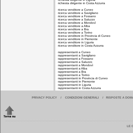
richiesta dirigente in Costa Azzurra
ricerca venditore a Cuneo
ricerca venditore a Savigliano
ricerca venditore a Fossano
ricerca venditore a Saluzzo
ricerca venditore a Mondovì
ricerca venditore a Alba
ricerca venditore a Bra
ricerca venditore a Torino
ricerca venditore in Provincia di Cuneo
ricerca venditore in Piemonte
ricerca venditore in Liguria
ricerca venditore in Costa Azzurra
rappresentanti a Cuneo
rappresentanti a Savigliano
rappresentanti a Fossano
rappresentanti a Saluzzo
rappresentanti a Mondovì
rappresentanti a Alba
rappresentanti a Bra
rappresentanti a Torino
rappresentanti in Provincia di Cuneo
rappresentanti in Piemonte
rappresentanti in Liguria
rappresentanti in Costa Azzurra
PRIVACY POLICY
/
CONDIZIONI GENERALI
/
RISPOSTE A DOM
LE 