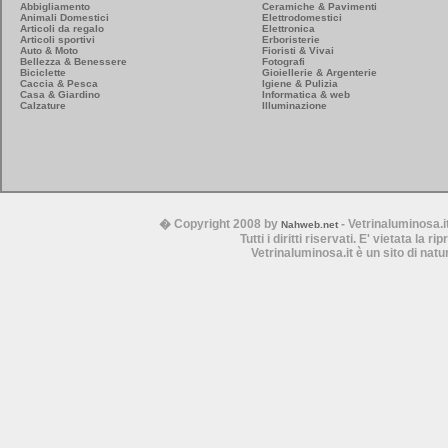
Abbigliamento
Ceramiche & Pavimenti
Animali Domestici
Elettrodomestici
Articoli da regalo
Elettronica
Articoli sportivi
Erboristerie
Auto & Moto
Fioristi & Vivai
Bellezza & Benessere
Fotografi
Biciclette
Gioiellerie & Argenterie
Caccia & Pesca
Igiene & Pulizia
Casa & Giardino
Informatica & web
Calzature
Illuminazione
� Copyright 2008 by
- Vetrinaluminosa.i
Nahweb.net
Tutti i diritti riservati. E' vietata la 
Vetrinaluminosa.it è un sito di nat