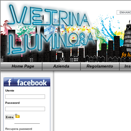
Home Page
Azienda
Regolamento
Ins
Utente
Password
-----------------------------
Recupera password