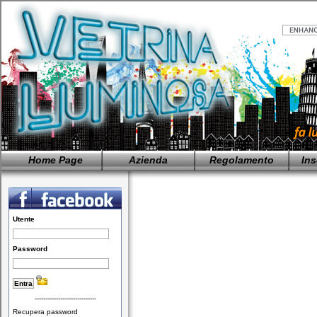
Home Page
Azienda
Regolamento
Ins
Utente
Password
-----------------------------
Recupera password