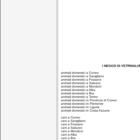
I NEGOZI DI VETRINALUMIN
animali domestici a Cuneo
animali domestici a Savigliano
animali domestici a Fossano
animali domestici a Saluzzo
animali domestici a Mondovì
animali domestici a Alba
animali domestici a Bra
animali domestici a Torino
animali domestici in Provincia di Cuneo
animali domestici in Piemonte
animali domestici in Liguria
animali domestici in Costa Azzurra
cani a Cuneo
cani a Savigliano
cani a Fossano
cani a Saluzzo
cani a Mondovì
cani a Alba
cani a Bra