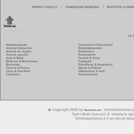
PRIVACY POLICY
/
CONDIZIONI GENERALI
/
RISPOSTE A DOM
LE 
Abbigliamento
Ceramiche & Pavimenti
Animali Domestici
Elettrodomestici
Articoli da regalo
Elettronica
Articoli sportivi
Erboristerie
Auto & Moto
Fioristi & Vivai
Bellezza & Benessere
Fotografi
Biciclette
Gioiellerie & Argenterie
Caccia & Pesca
Igiene & Pulizia
Casa & Giardino
Informatica & web
Calzature
Illuminazione
� Copyright 2008 by
- Vetrinaluminosa.i
Nahweb.net
Tutti i diritti riservati. E' vietata la 
Vetrinaluminosa.it è un sito di nat