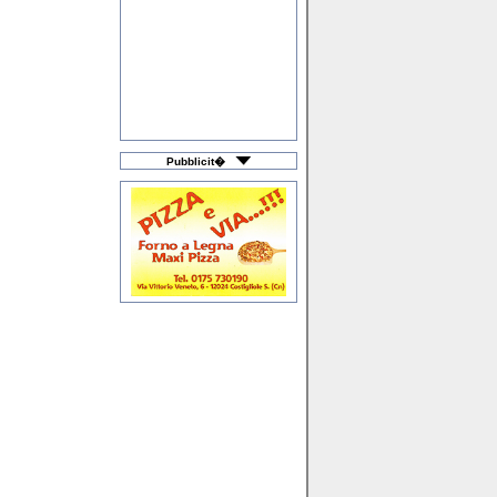
Idee Regalo
Igiene & Pulizia
Illuminazione
Immobili & Proprietà
Impianti Elettrici
Infissi & Serramenti
Informatica & Web
Lavorazione Ferro
Lavoro & Impiego
Libri & Cancelleria
Liste Nozze
Macchine Agricole
Macellerie
Materiali Plastici
Pubblicit�
Merceria & Intimo
Mobili & Arredamento
Moda Bimbo
Moto & Scooter
Noleggio Auto
Noleggio Camper
Officine Meccaniche
Onoranze Funebri
Orologerie
Ortopedie & Sanitari
Ottica
Palestre & Piscine
Pastifici
Pavimenti & Ceramica
Prima Infanzia
Prodotti Agricoli
Profumerie
Pubblicità & Media
Ricambi Auto & Moto
Riscaldamento
Ristorazione & Caffè
Scuole di Ballo
Servizi a Domicilio
Sistemi di Sicurezza
Stock & Fallimenti
Studi Professionali
Tattoo & Piercing