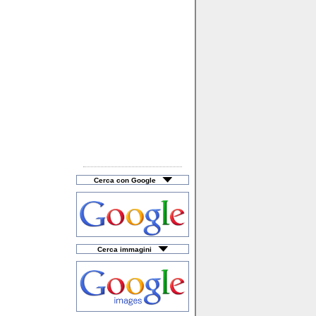
Taxi & Noleggio
Telefonia / Cellulari
Tessuti & Tendaggi
Tipografia & Stampa
Trattamento Acque
Turismo & Viaggi
Veicoli Commerciali
Cerca con Google
Cerca immagini