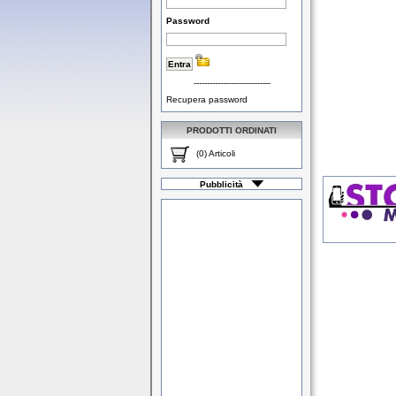
Password
-----------------------------
Recupera password
PRODOTTI ORDINATI
(0) Articoli
Pubblicità