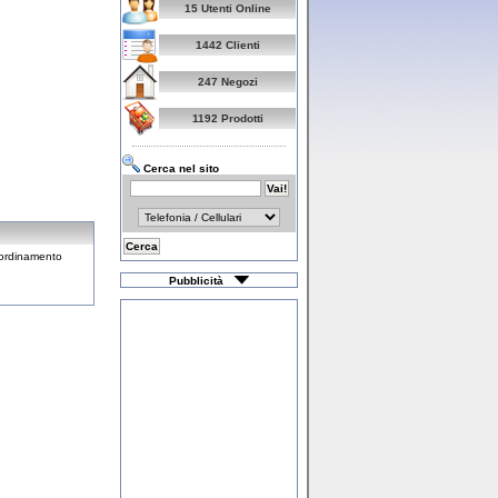
15 Utenti Online
1442 Clienti
247 Negozi
1192 Prodotti
Cerca nel sito
oordinamento
Pubblicità