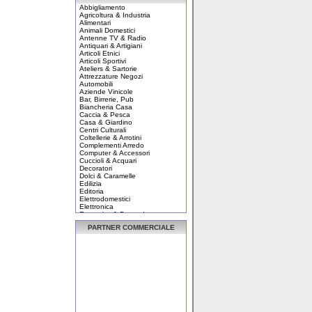
Abbigliamento
Agricoltura & Industria
Alimentari
Animali Domestici
Antenne TV & Radio
Antiquari & Artigiani
Articoli Etnici
Articoli Sportivi
Ateliers & Sartorie
Attrezzature Negozi
Automobili
Aziende Vinicole
Bar, Birrerie, Pub
Biancheria Casa
Caccia & Pesca
Casa & Giardino
Centri Culturali
Coltellerie & Arrotini
Complementi Arredo
Computer & Accessori
Cuccioli & Acquari
Decoratori
Dolci & Caramelle
Edilizia
Editoria
Elettrodomestici
Elettronica
Enoteche & Bevande
Enti e Associazioni
PARTNER COMMERCIALE
Erboristerie, fitoterap...
Estetica & Parrucchieri
Eventi & Spettacoli
Ferramenta
Fioristi & Vivaisti
Fonti Energetiche
Forniture Alberghiere
Fotografi
Giochi & Modellismo
Gioielli & Orafi
Hobby & Fai da te