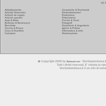
LE 
Abbigliamento
Ceramiche & Pavimenti
Animali Domestici
Elettrodomestici
Articoli da regalo
Elettronica
Articoli sportivi
Erboristerie
Auto & Moto
Fioristi & Vivai
Bellezza & Benessere
Fotografi
Biciclette
Gioiellerie & Argenterie
Caccia & Pesca
Igiene & Pulizia
Casa & Giardino
Informatica & web
Calzature
Illuminazione
� Copyright 2008 by
- Vetrinaluminosa.i
Nahweb.net
Tutti i diritti riservati. E' vietata la 
Vetrinaluminosa.it è un sito di nat