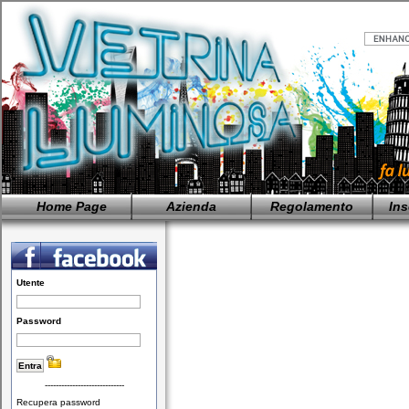
Home Page
Azienda
Regolamento
Ins
Utente
Password
-----------------------------
Recupera password