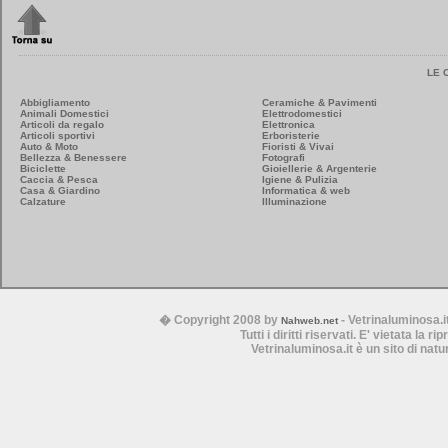
LE 
Abbigliamento
Ceramiche & Pavimenti
Animali Domestici
Elettrodomestici
Articoli da regalo
Elettronica
Articoli sportivi
Erboristerie
Auto & Moto
Fioristi & Vivai
Bellezza & Benessere
Fotografi
Biciclette
Gioiellerie & Argenterie
Caccia & Pesca
Igiene & Pulizia
Casa & Giardino
Informatica & web
Calzature
Illuminazione
� Copyright 2008 by
- Vetrinaluminosa.i
Nahweb.net
Tutti i diritti riservati. E' vietata la 
Vetrinaluminosa.it è un sito di nat