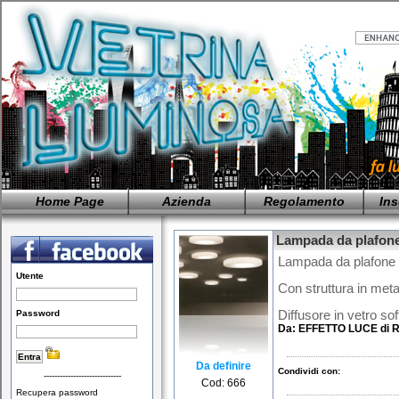
Home Page
Azienda
Regolamento
Ins
Lampada da plafone
Lampada da plafone 
Utente
Con struttura in meta
Password
Diffusore in vetro sof
Da:
EFFETTO LUCE di R
Da definire
Condividi con:
-----------------------------
Cod: 666
Recupera password