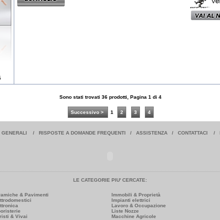
6
Sono stati trovati 36 prodotti, Pagina 1 di 4
Successivo >
1
2
3
4
I GENERALI
/
RISPOSTE A DOMANDE FREQUENTI
/
ASSISTENZA
/
CONTATTACI
/
LE CATEGORIE PIU' CERCATE:
ramiche & Pavimenti
Immobili & Proprietà
ttrodomestici
Impianti elettrici
ttronica
Lavoro & Occupazione
oristerie
Liste Nozze
risti & Vivai
Macchine Agricole