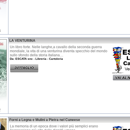
3
LA VENTURINA
Un libro forte. Nelle langhe,a cavallo della seconda guerra
mondiale, la vita di una venturina diventa specchio del mondo
sullo sfondo della storia italiana....
Da: ESCATA snc - Libreria - Cartoleria
2
Forni a Legna e Mulini a Pietra nel Cuneese
La memoria di un epoca dove i valori più semplici erano