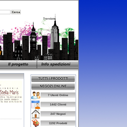
Translate
Il progetto
Info spedizioni
7 Utenti Online
1442 Clienti
247 Negozi
1192 Prodotti