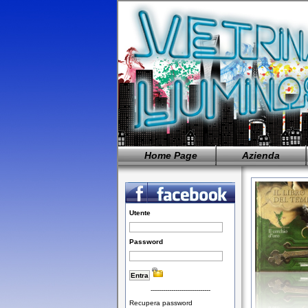
Home Page
Azienda
Utente
Password
-----------------------------
Recupera password