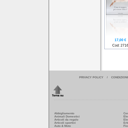
17,00 €
Cod: 271
PRIVACY POLICY
/
CONDIZION
Abbigliamento
Ce
Animali Domestici
Ele
Articoli da regalo
Ele
Articoli sportivi
Erb
Auto & Moto
Fio