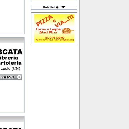
Macchine Agricole
Macellerie
Materiali Plastici
Pubblicit�
Merceria & Intimo
Mobili & Arredamento
Moda Bimbo
Moto & Scooter
Noleggio Auto
Noleggio Camper
Officine Meccaniche
Onoranze Funebri
Orologerie
Ortopedie & Sanitari
Ottica
Palestre & Piscine
Pastifici
Pavimenti & Ceramica
Prima Infanzia
Prodotti Agricoli
Profumerie
Pubblicità & Media
Ricambi Auto & Moto
Riscaldamento
Ristorazione & Caffè
Scuole di Ballo
Servizi a Domicilio
Sistemi di Sicurezza
Stock & Fallimenti
Studi Professionali
Tattoo & Piercing
Taxi & Noleggio
Telefonia / Cellulari
Tessuti & Tendaggi
Tipografia & Stampa
Trattamento Acque
Turismo & Viaggi
Veicoli Commerciali