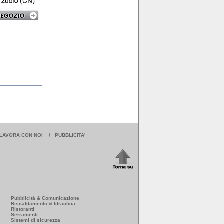
LAVORA CON NOI
/
PUBBLICITA'
Pubblicità & Comunicazione
Riscaldamento & Idraulica
Ristoranti
Serramenti
Sistemi di sicurezza