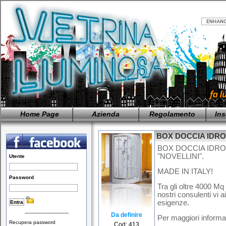
Home Page
Azienda
Regolamento
Ins
BOX DOCCIA IDR
BOX DOCCIA IDR
"NOVELLINI".
Utente
MADE IN ITALY!
Password
Tra gli oltre 4000 Mq
nostri consulenti vi a
esigenze.
-----------------------------
Da definire
Per maggiori informa
Recupera password
Cod: 413