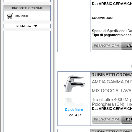
Da:
ARESIO CERAMIC
PRODOTTI ORDINATI
(0) Articoli
Condividi con:
Pubblicità
Spese di Spedizione:
Da
Tipo di pagamento accet
RUBINETTI CROMA
AMPIA GAMMA DI R
MIX DOCCIA, LAVAB
Tra gli oltre 4000 Mq
Polonghera (CN), i nos
Da: ARESIO CERAMIC
Da definire
Cod: 417