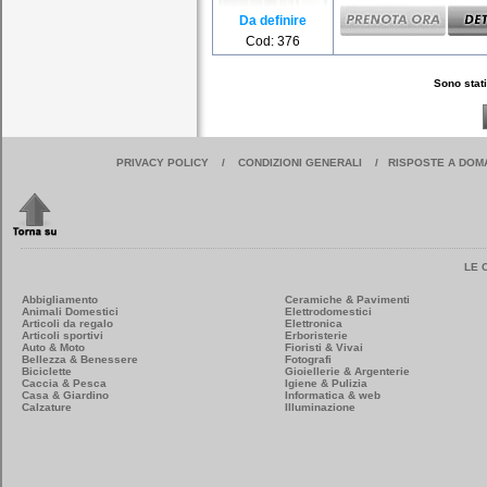
Da definire
Cod: 376
Sono stati
PRIVACY POLICY
/
CONDIZIONI GENERALI
/
RISPOSTE A DOM
LE 
Abbigliamento
Ceramiche & Pavimenti
Animali Domestici
Elettrodomestici
Articoli da regalo
Elettronica
Articoli sportivi
Erboristerie
Auto & Moto
Fioristi & Vivai
Bellezza & Benessere
Fotografi
Biciclette
Gioiellerie & Argenterie
Caccia & Pesca
Igiene & Pulizia
Casa & Giardino
Informatica & web
Calzature
Illuminazione