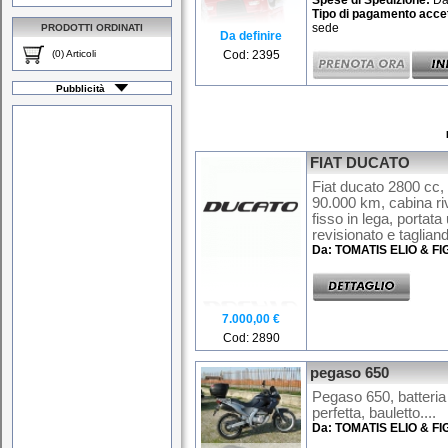
Spese di Spedizione:
Da
Tipo di pagamento accet
sede
PRODOTTI ORDINATI
Da definire
(0) Articoli
Cod: 2395
Pubblicità
FIAT DUCATO
Fiat ducato 2800 cc, 
90.000 km, cabina ri
fisso in lega, portat
revisionato e tagliand
Da: TOMATIS ELIO & FIG
7.000,00 €
Cod: 2890
pegaso 650
Pegaso 650, batteri
perfetta, bauletto....
Da: TOMATIS ELIO & FIG