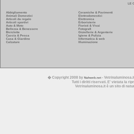
LE 
Abbigliamento
Ceramiche & Pavimenti
Animali Domestici
Elettrodomestici
Articoli da regalo
Elettronica
Articoli sportivi
Erboristerie
Auto & Moto
Fioristi & Vivai
Bellezza & Benessere
Fotografi
Biciclette
Gioiellerie & Argenterie
Caccia & Pesca
Igiene & Pulizia
Casa & Giardino
Informatica & web
Calzature
Illuminazione
� Copyright 2008 by
- Vetrinaluminosa.i
Nahweb.net
Tutti i diritti riservati. E' vietata la 
Vetrinaluminosa.it è un sito di nat