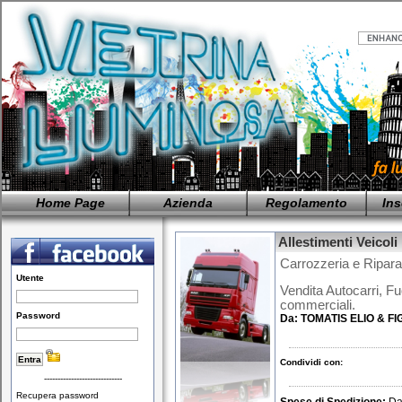
Home Page
Azienda
Regolamento
Ins
Allestimenti Veicoli 
Carrozzeria e Riparaz
Utente
Vendita Autocarri, Fu
commerciali.
Password
Da:
TOMATIS ELIO & FIG
Condividi con:
-----------------------------
Recupera password