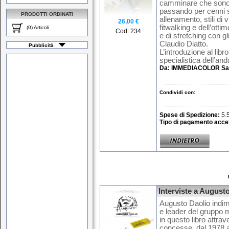
camminare che sono d
passando per cenni st
PRODOTTI ORDINATI
allenamento, stili di
26,00 €
fitwalking e dell’ott
(0) Articoli
Cod: 234
e di stretching con gl
Claudio Diatto.
Pubblicità
L’introduzione al libr
specialistica dell’and
Da:
IMMEDIACOLOR Sa
Condividi con:
Spese di Spedizione:
5.
Tipo di pagamento accet
Interviste a August
Augusto Daolio indim
e leader del gruppo 
in questo libro attra
concesse, dal 1978 al