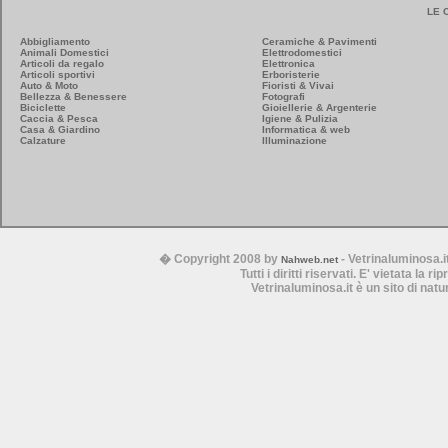
LE 
Abbigliamento
Ceramiche & Pavimenti
Animali Domestici
Elettrodomestici
Articoli da regalo
Elettronica
Articoli sportivi
Erboristerie
Auto & Moto
Fioristi & Vivai
Bellezza & Benessere
Fotografi
Biciclette
Gioiellerie & Argenterie
Caccia & Pesca
Igiene & Pulizia
Casa & Giardino
Informatica & web
Calzature
Illuminazione
� Copyright 2008 by
- Vetrinaluminosa.i
Nahweb.net
Tutti i diritti riservati. E' vietata la 
Vetrinaluminosa.it è un sito di nat