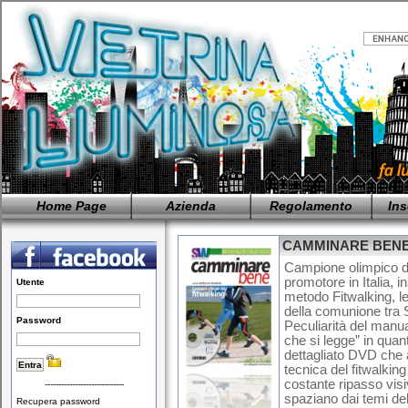
Home Page
Azienda
Regolamento
Ins
CAMMINARE BENE - I
Campione olimpico d
promotore in Italia, i
Utente
metodo Fitwalking, le
della comunione tra S
Password
Peculiarità del manual
che si legge” in quan
dettagliato DVD che 
tecnica del fitwalking
costante ripasso visi
-----------------------------
spaziano dai temi dell’
Recupera password