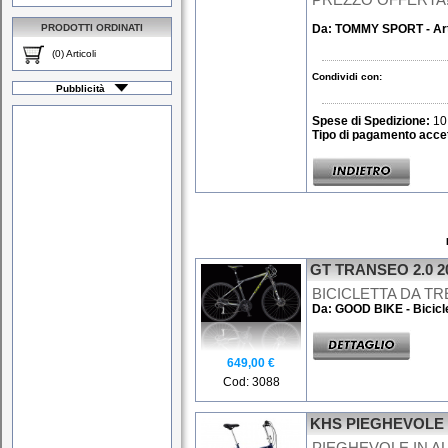
PREZZO OFFERTA
PRODOTTI ORDINATI
Da:
TOMMY SPORT - Arti
(0) Articoli
Condividi con:
Pubblicità
Spese di Spedizione:
10
Tipo di pagamento accet
GT TRANSEO 2.0 2
BICICLETTA DA TR
Da: GOOD BIKE - Bicicl
649,00 €
Cod: 3088
KHS PIEGHEVOLE