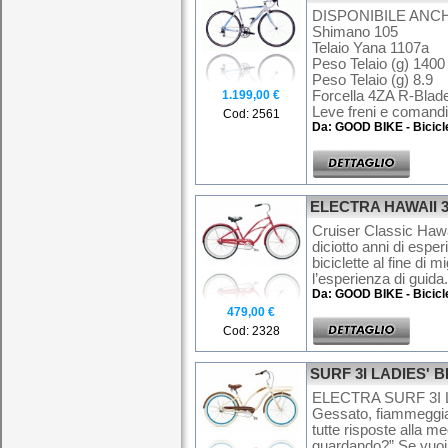
DISPONIBILE ANCH
Shimano 105
Telaio Yana 1107a
Peso Telaio (g) 1400
Peso Telaio (g) 8.9
1.199,00 €
Forcella 4ZA R-Blad
Leve freni e comandi
Cod: 2561
Da: GOOD BIKE - Bicicl
ELECTRA HAWAII 3
Cruiser Classic Hawai
diciotto anni di espe
biciclette al fine di 
l’esperienza di guida.
Da: GOOD BIKE - Bicicl
479,00 €
Cod: 2328
SURF 3I LADIES' 
ELECTRA SURF 3I 
Gessato, fiammeggia
tutte risposte alla 
guardando?” Se vuoi q