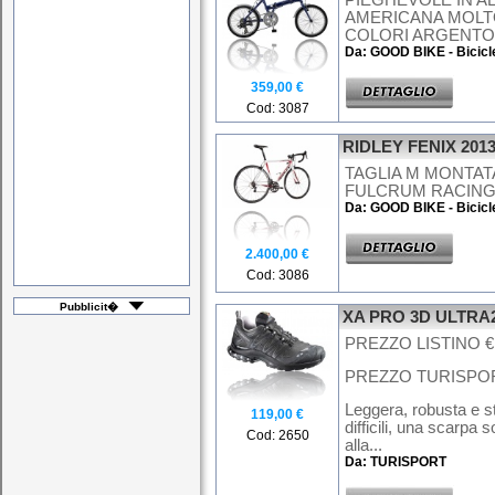
PIEGHEVOLE IN A
AMERICANA MOLT
COLORI ARGENTO E
Da: GOOD BIKE - Bicicl
359,00 €
Cod: 3087
RIDLEY FENIX 201
TAGLIA M MONTAT
FULCRUM RACING 7
Da: GOOD BIKE - Bicicl
2.400,00 €
Cod: 3086
Pubblicit�
XA PRO 3D ULTRA
PREZZO LISTINO € 
PREZZO TURISPORT
Leggera, robusta e st
119,00 €
difficili, una scarpa 
Cod: 2650
alla...
Da: TURISPORT