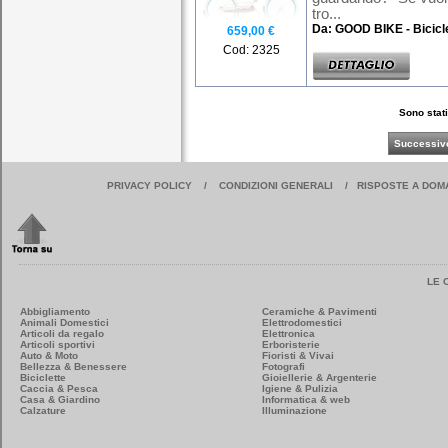
tro...
Da: GOOD BIKE - Bicicl
659,00 €
Cod: 2325
Sono stati
Successiv
PRIVACY POLICY
/
CONDIZIONI GENERALI
/
RISPOSTE A DOM
LE 
Abbigliamento
Ceramiche & Pavimenti
Animali Domestici
Elettrodomestici
Articoli da regalo
Elettronica
Articoli sportivi
Erboristerie
Auto & Moto
Fioristi & Vivai
Bellezza & Benessere
Fotografi
Biciclette
Gioiellerie & Argenterie
Caccia & Pesca
Igiene & Pulizia
Casa & Giardino
Informatica & web
Calzature
Illuminazione