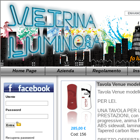
Home Page
Azienda
Regolamento
Ins
Tavola Venue modell
Tavola Venue modell
Utente
PER LEI.
Password
UNA TAVOLA PER 
PRESTAZIONI, con sh
progressive, anima 
ABS sidewall, laminazi
285,00 €
Tapered carbon fiber
-----------------------------
Cod: 156
Recupera password