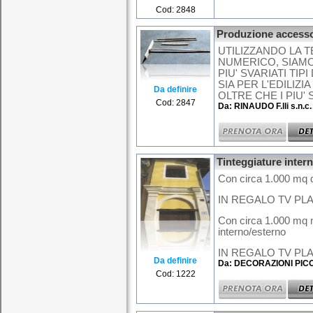
Cod: 2848
Produzione accessori
UTILIZZANDO LA 
NUMERICO, SIAMO
PIU' SVARIATI TIP
SIA PER L'EDILIZ
Da definire
OLTRE CHE I PIU' 
Cod: 2847
Da: RINAUDO F.lli s.n.c.
Tinteggiature inter
Con circa 1.000 mq d
IN REGALO TV PLA
Con circa 1.000 mq m
interno/esterno
IN REGALO TV PLAS
Da definire
Da: DECORAZIONI PIC
Cod: 1222