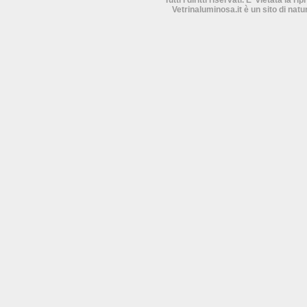
Tutti i diritti riservati. E' vietata la 
Vetrinaluminosa.it è un sito di nat