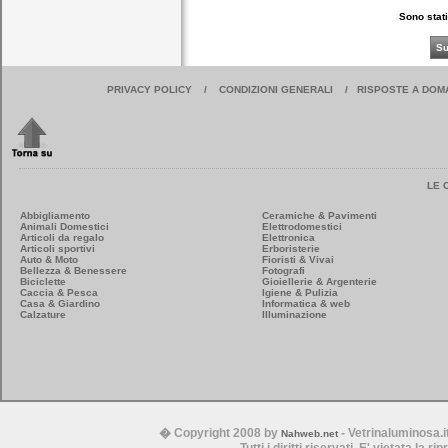
Sono stati
Su
PRIVACY POLICY
/
CONDIZIONI GENERALI
/
RISPOSTE A DOM
LE 
Abbigliamento
Ceramiche & Pavimenti
Animali Domestici
Elettrodomestici
Articoli da regalo
Elettronica
Articoli sportivi
Erboristerie
Auto & Moto
Fioristi & Vivai
Bellezza & Benessere
Fotografi
Biciclette
Gioiellerie & Argenterie
Caccia & Pesca
Igiene & Pulizia
Casa & Giardino
Informatica & web
Calzature
Illuminazione
� Copyright 2008 by
- Vetrinaluminosa.i
Nahweb.net