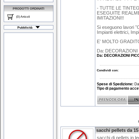
- TUTTE LE TINT
PRODOTTI ORDINATI
ESEGUITE REALME
(0) Articoli
IMITAZIONI!!
Si eseguono lavori "
Pubblicità
Impianti elettrici, Im
E' MOLTO GRADITO
Da: DECORAZIONI
Da:
DECORAZIONI PIC
Condividi con:
Spese di Spedizione:
Da
Tipo di pagamento accet
sacchi pellets da 15
sacchi di pellets in l