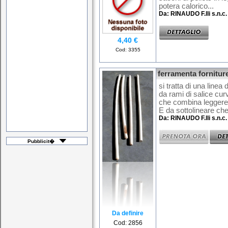
potera calorico...
Da: RINAUDO F.lli s.n.c.
4,40 €
Cod: 3355
ferramenta forniture
si tratta di una linea
da rami di salice cu
che combina leggere
E da sottolineare che
Da: RINAUDO F.lli s.n.c.
Pubblicit�
Da definire
Cod: 2856